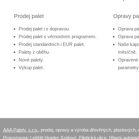
Prodej palet
Opravy pa
Prodej palet i s dopravou.
Oprava pa
Prodej palet s věrnostním programem.
Oprava pa
Prodej standardních i EUR palet.
Naše kapa
Palety z oběhu.
měsíčně.
Nové palety.
Opravené 
Výkup palet.
parametry
AAA Palety, s.r.o.
, prodej, opravy a výroba dřevěných, plastových, 
Provozovna: Letiště Hradec Králové, Piletická ulice, Hlavní autopar