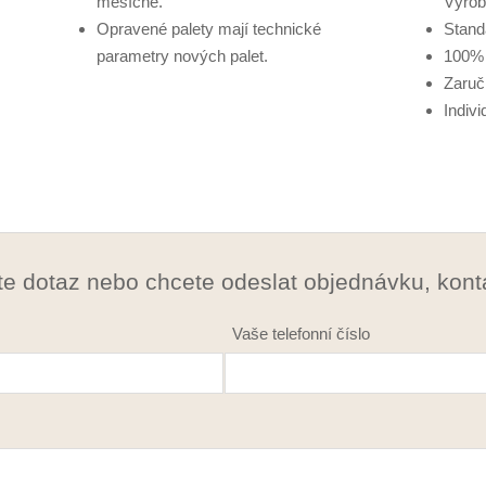
měsíčně.
Výrob
Opravené palety mají technické
Stand
parametry nových palet.
100% 
Zaručí
Indivi
e dotaz nebo chcete odeslat objednávku, konta
Vaše telefonní číslo