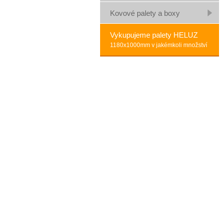
Kovové palety a boxy
Vykupujeme palety HELUZ
1180x1000mm v jakémkoli množství