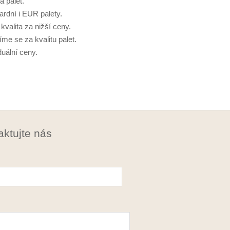
a palet.
ardní i EUR palety.
kvalita za nižší ceny.
me se za kvalitu palet.
duální ceny.
ktujte nás