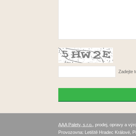
Zadejte t
AAA Palety, s.r.o.
, prodej, opravy a vý
Provozovna: Letiště Hradec Králové, Pil