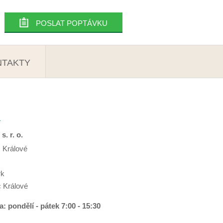
POSLAT POPTÁVKU
NTAKTY
a
. r. o.
c Králové
rk
 Králové
: pondělí - pátek 7:00 - 15:30