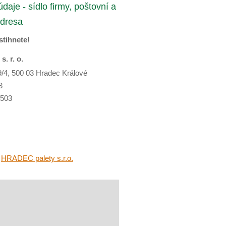
daje - sídlo firmy, poštovní a
adresa
stihnete!
. r. o.
/4, 500 03 Hradec Králové
3
7503
t
HRADEC palety s.r.o.