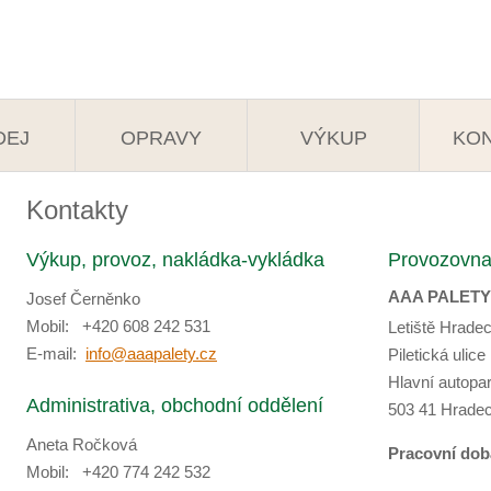
DEJ
OPRAVY
VÝKUP
KO
Kontakty
Výkup, provoz, nakládka-vykládka
Provozovn
AAA PALETY s
Josef Černěnko
Mobil: +420 608 242 531
Letiště Hrade
E-mail:
info@aaapalety.cz
Piletická ulice
Hlavní autopa
Administrativa, obchodní oddělení
503 41 Hradec
Aneta Ročková
Pracovní doba
Mobil: +420 774 242 532