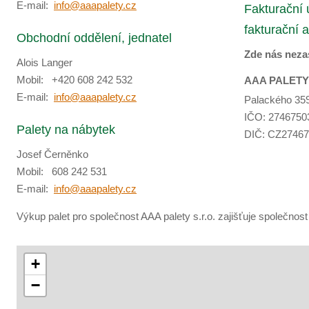
E-mail:
info@aaapalety.cz
Fakturační ú
fakturační 
Obchodní oddělení, jednatel
Zde nás neza
Alois Langer
Mobil: +420 608 242 532
AAA PALETY s
E-mail:
info@aaapalety.cz
Palackého 359
IČO: 2746750
Palety na nábytek
DIČ: CZ2746
Josef Černěnko
Mobil: 608 242 531
E-mail:
info@aaapalety.cz
Výkup palet pro společnost AAA palety s.r.o. zajišťuje společnos
+
−