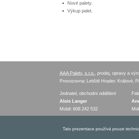
Nové palety.
Výkup palet.
AAA Palety, s.r.o.
, prodej, opravy a vý
Provozovna: Letiště Hradec Králové, Pil
Jednatel, obchodní oddělení
Fak
Alois Langer
An
Mobil: 608 242 532
Mob
Cookies
Tato prezentace používá pouze techn