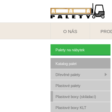
O NÁS
PRO
Palety na nábytek
Katalog palet
Dřevěné palety
Plastové palety
Plastové boxy (skládací)
Plastové boxy KLT