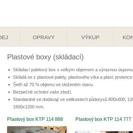
DEJ
OPRAVY
VÝKUP
KO
Plastové boxy (skládací)
Skládací paletový box s velkým objemem a výraznou úsporou
Skládá se z plastové palety, plastového víka a plast. prstence 
Šetří až 70 % objemu ve složeném stavu.
Bezpečně ochrání vaše zboží.
Standardně se dodávají ve velikostech půdorysů 800x600, 1
1600x1200 mm.
Plastový box KTP 114 888
Plastový box KTP 114 777