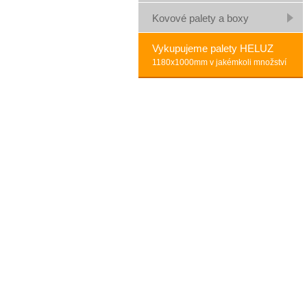
Kovové palety a boxy
Vykupujeme palety HELUZ
1180x1000mm v jakémkoli množství