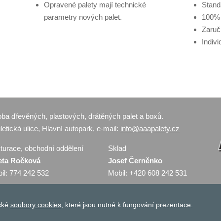
Opravené palety mají technické
Stand
parametry nových palet.
100% 
Zaručí
Indivi
roba dřevěných, plastových, drátěných palet a boxů.
etická ulice, Hlavní autopark, e-mail:
info@aaapalety.cz
turace, obchodní oddělení
Sklad
eta Ročková
Josef Černěnko
il: 774 242 532
Mobil: +420 608 242 531
ické
soubory cookies
, které jsou nutné k fungování prezentace.