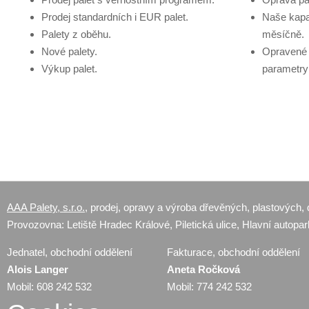
Prodej standardních i EUR palet.
Naše kapa
Palety z oběhu.
měsíčně.
Nové palety.
Opravené 
Výkup palet.
parametry
AAA Palety, s.r.o.
, prodej, opravy a výroba dřevěných, plastových, 
Provozovna: Letiště Hradec Králové, Piletická ulice, Hlavní autopar
Jednatel, obchodní oddělení
Fakturace, obchodní oddělení
Alois Langer
Aneta Ročková
Mobil: 608 242 532
Mobil: 774 242 532