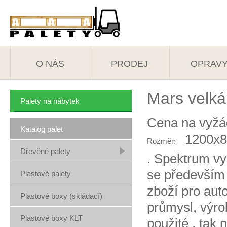
O NÁS
PRODEJ
OPRAV
Mars velk
Palety na nábytek
Cena na vyžá
Katalog palet
1200x
Rozměr:
Dřevěné palety
. Spektrum vy
se především 
Plastové palety
zboží pro auto
Plastové boxy (skládací)
průmysl, výro
Plastové boxy KLT
použité , tak 