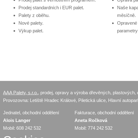
Prodej standardních i EUR palet.
Naše kapa
Palety z oběhu.
měsíčně.
Nové palety.
Opravené 
Výkup palet.
parametry
AAA Palety, s.r.o.
, prodej, opravy a výroba dřevěných, plastových, 
Provozovna: Letiště Hradec Králové, Piletická ulice, Hlavní autopar
Jednatel, obchodní oddělení
Fakturace, obchodní oddělení
Alois Langer
Aneta Ročková
Mobil: 608 242 532
Mobil: 774 242 532