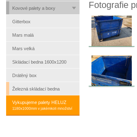
Fotografie 
Kovové palety a boxy
Gitterbox
Mars malá
Mars velká
Skládací bedna 1600x1200
Drátěný box
Železná skládací bedna
Vykupujeme palety HELUZ
1180x1000mm v jakémkoli množství