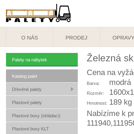
O NÁS
PRODEJ
OPRAV
Železná s
Palety na nábytek
Cena na vyžá
Katalog palet
modrá
Barva:
Dřevěné palety
1600x
Rozměr:
189 kg
Plastové palety
Hmotnost:
Nabízíme k pr
Plastové boxy (skládací)
111940,111950
Plastové boxy KLT